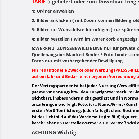
TARIF
) geliefert oder zum Download freig
1: Ordner anwählen
2: Bilder anklicken ( mit Zoom können Bilder groß 
3: Bilder zur Wunschliste hinzufügen ( zur spätere
4: Bilder bestellen ( wird im Warenkorb angezeigt 
5:WERKNUTZUNGSBEWILLIGUNG nur für private Zw
Quellenangabe: Manfred Binder / Foto-binder.com
Fotos nur mit vorhergehender Bewilligung.
Für redaktionelle Zwecke oder Werbung (PRESSE-BI
auf ein Jahr und Bedarf einer eigenen Verrechnung u
Der Vertragspartner ist bei jeder Nutzung (Vervielfäl
(Namensnennung) bzw. den Copyrightvermerk im Si
(sichtbar), insbesonders nicht gestürzt und in Norm
anzubringen wie folgt: Foto: (c) .. Name/Firma/Künst
ersten Veröffentlichung. Jedenfalls gilt diese Besti
Ist das Lichtbild auf der Vorderseite (im Bild) signie
beschriebenen Herstellervermerk. Bei Verstoß wird 
ACHTUNG Wichtig :