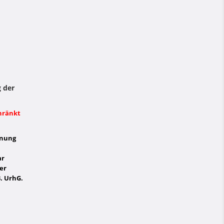
g der
hränkt
hnung
ar
er
3. UrhG.