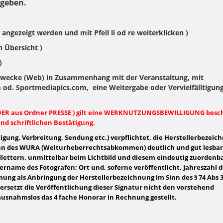
egeben.
angezeigt werden und mit Pfeil li od re weiterklicken )
n Übersicht )
)
ecke (Web) in Zusammenhang mit der Veranstaltung, mit
 od. Sportmediapics.com, eine Weitergabe oder Vervielfälltigun
LDER aus Ordner PRESSE ) gilt eine WERKNUTZUNGSBEWILLIGUNG besc
nd schriftlichen Bestätigung.
tigung, Verbreitung, Sendung etc.) verpflichtet, die Herstellerbezeic
nn des WURA (Welturheberrechtsabkommen) deutlich und gut lesbar
allettern, unmittelbar beim Lichtbild und diesem eindeutig zuordenb
lername des Fotografen; Ort und, soferne veröffentlicht, Jahreszahl d
mmung als Anbringung der Herstellerbezeichnung im Sinn des § 74 Abs 
rt, ersetzt die Veröffentlichung dieser Signatur nicht den vorstehend
ausnahmslos das 4 fache Honorar in Rechnung gestellt.