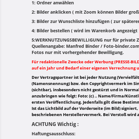
1: Ordner anwählen
2: Bilder anklicken ( mit Zoom können Bilder groß 
3: Bilder zur Wunschliste hinzufügen ( zur spätere
4: Bilder bestellen ( wird im Warenkorb angezeigt 
5:WERKNUTZUNGSBEWILLIGUNG nur für private Zw
Quellenangabe: Manfred Binder / Foto-binder.com
Fotos nur mit vorhergehender Bewilligung.
Für redaktionelle Zwecke oder Werbung (PRESSE-BI
auf ein Jahr und Bedarf einer eigenen Verrechnung u
Der Vertragspartner ist bei jeder Nutzung (Vervielfäl
(Namensnennung) bzw. den Copyrightvermerk im Si
(sichtbar), insbesonders nicht gestürzt und in Norm
anzubringen wie folgt: Foto: (c) .. Name/Firma/Künst
ersten Veröffentlichung. Jedenfalls gilt diese Besti
Ist das Lichtbild auf der Vorderseite (im Bild) signie
beschriebenen Herstellervermerk. Bei Verstoß wird 
ACHTUNG Wichtig :
Haftungsausschluss: