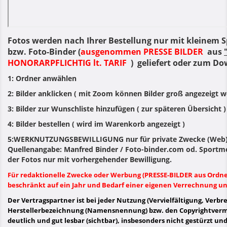
Fotos werden nach Ihrer Bestellung nur mit kleinem S
bzw. Foto-Binder (
ausgenommen PRESSE BILDER
aus
HONORARPFLICHTIG lt. TARIF
) geliefert oder zum Do
1: Ordner anwählen
2: Bilder anklicken ( mit Zoom können Bilder groß angezeigt we
3: Bilder zur Wunschliste hinzufügen ( zur späteren Übersicht )
4: Bilder bestellen ( wird im Warenkorb angezeigt )
5:WERKNUTZUNGSBEWILLIGUNG nur für private Zwecke (Web) 
Quellenangabe: Manfred Binder / Foto-binder.com od. Sportme
der Fotos nur mit vorhergehender Bewilligung.
Für redaktionelle Zwecke oder Werbung (PRESSE-BILDER aus Ord
beschränkt auf ein Jahr und Bedarf einer eigenen Verrechnung und
Der Vertragspartner ist bei jeder Nutzung (Vervielfältigung, Verbre
Herstellerbezeichnung (Namensnennung) bzw. den Copyrightver
deutlich und gut lesbar (sichtbar), insbesonders nicht gestürzt u