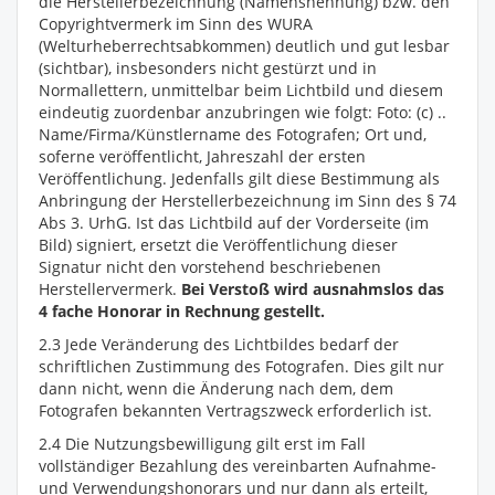
die Herstellerbezeichnung (Namensnennung) bzw. den
Copyrightvermerk im Sinn des WURA
(Welturheberrechtsabkommen) deutlich und gut lesbar
(sichtbar), insbesonders nicht gestürzt und in
Normallettern, unmittelbar beim Lichtbild und diesem
eindeutig zuordenbar anzubringen wie folgt: Foto: (c) ..
Name/Firma/Künstlername des Fotografen; Ort und,
soferne veröffentlicht, Jahreszahl der ersten
Veröffentlichung. Jedenfalls gilt diese Bestimmung als
Anbringung der Herstellerbezeichnung im Sinn des § 74
Abs 3. UrhG. Ist das Lichtbild auf der Vorderseite (im
Bild) signiert, ersetzt die Veröffentlichung dieser
Signatur nicht den vorstehend beschriebenen
Herstellervermerk.
Bei Verstoß wird ausnahmslos das
4 fache Honorar in Rechnung gestellt.
2.3 Jede Veränderung des Lichtbildes bedarf der
schriftlichen Zustimmung des Fotografen. Dies gilt nur
dann nicht, wenn die Änderung nach dem, dem
Fotografen bekannten Vertragszweck erforderlich ist.
2.4 Die Nutzungsbewilligung gilt erst im Fall
vollständiger Bezahlung des vereinbarten Aufnahme-
und Verwendungshonorars und nur dann als erteilt,